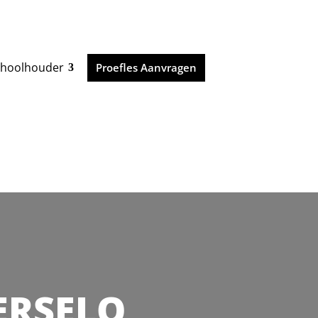
choolhouder
Proefles Aanvragen
ERSELO