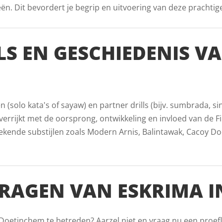
. Dit bevordert je begrip en uitvoering van deze prachtige v
LS EN GESCHIEDENIS V
(solo kata's of sayaw) en partner drills (bijv. sumbrada, s
errijkt met de oorsprong, ontwikkeling en invloed van de Fil
nde substijlen zoals Modern Arnis, Balintawak, Cacoy Doce 
RAGEN VAN ESKRIMA I
 Doetinchem te betreden? Aarzel niet en vraag nu een proefl