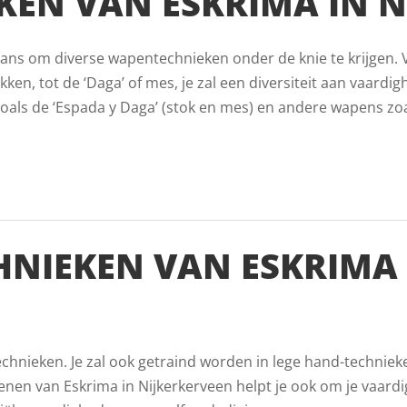
EN VAN ESKRIMA IN N
de kans om diverse wapentechnieken onder de knie te krijgen.
ken, tot de ‘Daga’ of mes, je zal een diversiteit aan vaardigh
als de ‘Espada y Daga’ (stok en mes) en andere wapens zoals
HNIEKEN VAN ESKRIMA 
echnieken. Je zal ook getraind worden in lege hand-techniek
nen van Eskrima in Nijkerkerveen helpt je ook om je vaar