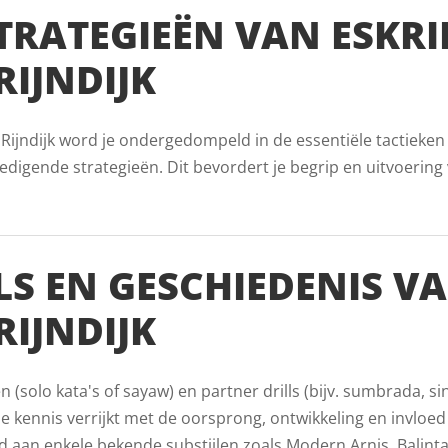
TRATEGIEËN VAN ESKRI
IJNDIJK
Rijndijk word je ondergedompeld in de essentiële tactieken 
digende strategieën. Dit bevordert je begrip en uitvoering v
LS EN GESCHIEDENIS V
IJNDIJK
(solo kata's of sayaw) en partner drills (bijv. sumbrada, s
e kennis verrijkt met de oorsprong, ontwikkeling en invloed 
 aan enkele bekende substijlen zoals Modern Arnis, Balintaw