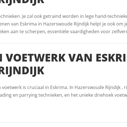
echnieken. Je zal ook getraind worden in lege hand-techniek
nen van Eskrima in Hazerswoude Rijndijk helpt je ook om j
ken aan te scherpen, essentiële vaardigheden voor zelfver
 VOETWERK VAN ESKRI
IJNDIJK
etwerk is cruciaal in Eskrima. In Hazerswoude Rijndijk , r
ading en parrying technieken, en het unieke driehoek voet