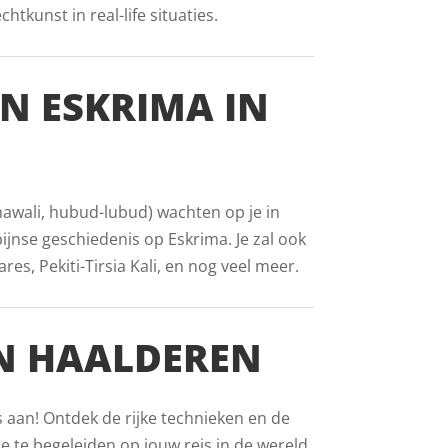
tkunst in real-life situaties.
AN ESKRIMA IN
inawali, hubud-lubud) wachten op je in
pijnse geschiedenis op Eskrima. Je zal ook
s, Pekiti-Tirsia Kali, en nog veel meer.
IN HAALDEREN
s aan! Ontdek de rijke technieken en de
e te begeleiden op jouw reis in de wereld