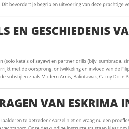
it bevordert je begrip en uitvoering van deze prachtige vech
LS EN GESCHIEDENIS V
(solo kata's of sayaw) en partner drills (bijv. sumbrada, s
rrijkt met de oorsprong, ontwikkeling en invloed van de Fili
substijlen zoals Modern Arnis, Balintawak, Cacoy Doce Pare
RAGEN VAN ESKRIMA 
Haalderen te betreden? Aarzel niet en vraag nu een proefle
 vechtsport. Onze deskundige instructeurs staan klaar om j